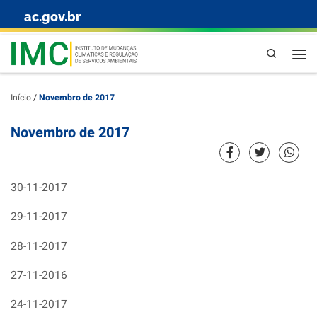
ac.gov.br
Skip to content
Pesquisa
Início
/
Novembro de 2017
Novembro de 2017
30-11-2017
29-11-2017
28-11-2017
27-11-2016
24-11-2017