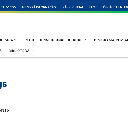
SERVIÇOS
ACESSO À INFORMAÇÃO
DIÁRIO OFICIAL
LEGIS
ÓRGÃOS E ENTID
O SISA
REDD+ JURISDICIONAL DO ACRE
PROGRAMA REM A
A
BIBLIOTECA
gs
ENTS