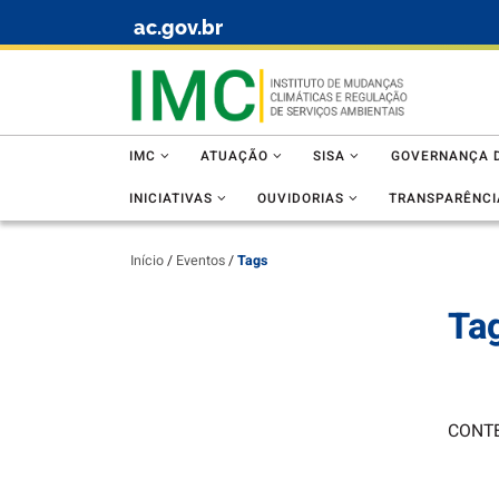
ac.gov.br
Skip to content
IMC
ATUAÇÃO
SISA
GOVERNANÇA D
INICIATIVAS
OUVIDORIAS
TRANSPARÊNCI
Início
/
Eventos
/
Tags
Ta
CONT