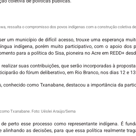
o coletiva de políticas públicas.
wa, ressalta o compromisso dos povos indígenas com a construção coletiva de 
ser um município de difícil acesso, trouxe uma esperança mui
 língua indígena, porém muito participativo, com o apoio dos 
mento para a política do Sisa, pioneira no Acre em REDD+ desd
ealizar suas contribuições, que serão incorporadas à proposta p
ticiparão do fórum deliberativo, em Rio Branco, nos dias 12 e 13
ales, conhecido como Txanabane, destacou a importância da part
do como Txanabane. Foto: Uêslei Araújo/Sema
de perto esse processo como representante indígena. É fund
e alinhando as decisões, para que essa política realmente traga