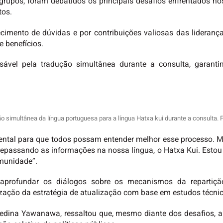
pos, foram debatidos os principais desafios enfrentados nos 
tos.
mento de dúvidas e por contribuições valiosas das lideranças
e benefícios.
nsável pela tradução simultânea durante a consulta, gara
ção simultânea da língua portuguesa para a língua Hatxa kui durante a consulta
ntal para que todos possam entender melhor esse processo. M
repassando as informações na nossa língua, o Hatxa Kui. Esto
munidade”.
 aprofundar os diálogos sobre os mecanismos da repartiçã
zação da estratégia de atualização com base em estudos técnic
 Nedina Yawanawa, ressaltou que, mesmo diante dos desafios, a