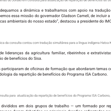
genas do Jordão em consulta para atualização de repartição de benefícios do S
Adequamos a dinâmica e trabalhamos com apoio na tradução 
ebemos essa missão do governador Gladson Camelí, de incluir 
licas ambientais do nosso estado”, destacou a presidente do IMC
mica da consulta contou com tradução simultânea para a língua indígena Hatxa 
ideranças da agricultura familiar, ribeirinhos e extrativista
ão de benefícios do Sisa.
as participaram de oficinas de formação que abordaram temas 
ologia da repartição de benefícios do Programa ISA Carbono.
nsulta para atualização da repartição de benefícios do Programa ISA Carbono,
m divididos em dois grupos de trabalho — um formado por re