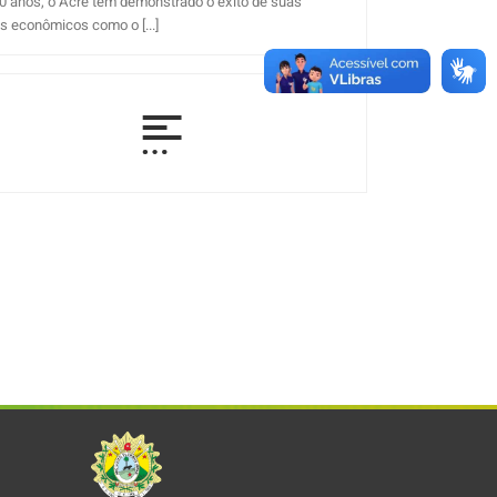
0 anos, o Acre tem demonstrado o êxito de suas
s econômicos como o [...]