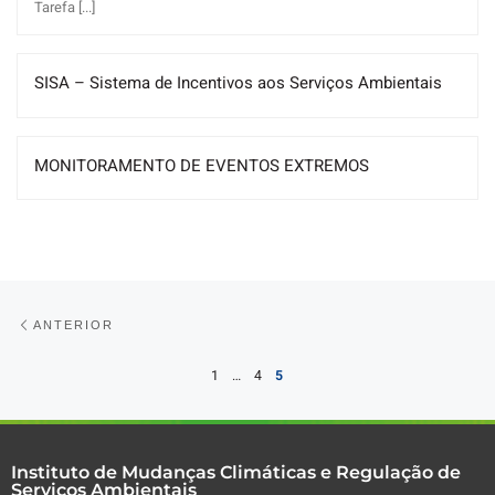
Tarefa [...]
SISA – Sistema de Incentivos aos Serviços Ambientais
MONITORAMENTO DE EVENTOS EXTREMOS
Posts navigation
Anterior
ANTERIOR
1
…
4
5
Instituto de Mudanças Climáticas e Regulação de
Serviços Ambientais