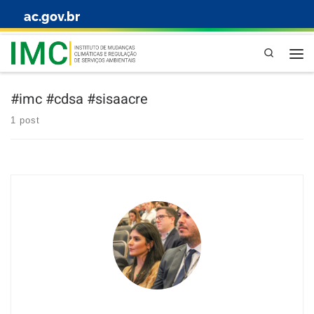
ac.gov.br
Skip to content
Pesquisa
#imc #cdsa #sisaacre
1 post