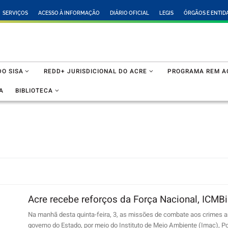
SERVIÇOS
ACESSO À INFORMAÇÃO
DIÁRIO OFICIAL
LEGIS
ÓRGÃOS E ENTID
O SISA
REDD+ JURISDICIONAL DO ACRE
PROGRAMA REM A
A
BIBLIOTECA
Acre recebe reforços da Força Nacional, ICM
Na manhã desta quinta-feira, 3, as missões de combate aos crimes 
governo do Estado, por meio do Instituto de Meio Ambiente (Imac), Políci