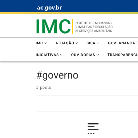
ac.gov.br
Skip to content
IMC
ATUAÇÃO
SISA
GOVERNANÇA D
INICIATIVAS
OUVIDORIAS
TRANSPARÊNCI
#governo
3 posts