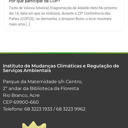
Por que participar da COP?
Texto de Vássia Silveira|| Diagramação de Adaildo Neto No próximo
dia 14, data em que se realizará, durante a 23ª Conferência das
Partes (COP23), na Alemanha, o Amazon-Bonn, o Acre mostrará
mais uma [...]
Instituto de Mudanças Climáticas e Regulação de
Serviços Ambientais
Parque da Maternidade s/n Centro,
2º andar da Biblioteca da Floresta
Rio Branco, Acre
CEP 69900-660
Telefone: 68 3223 1933 / 68 3223 9962