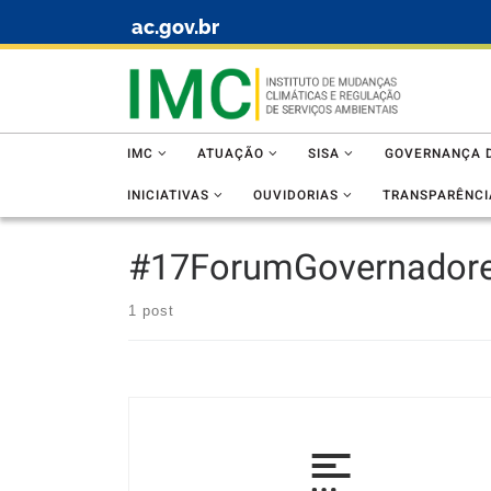
ac.gov.br
Skip to content
IMC
ATUAÇÃO
SISA
GOVERNANÇA D
INICIATIVAS
OUVIDORIAS
TRANSPARÊNCI
#17ForumGovernador
1 post