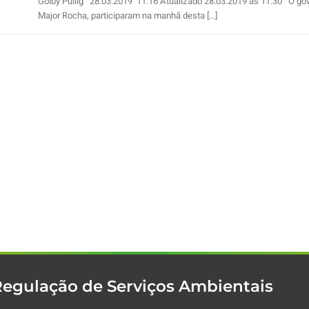
Golby Pullig 28.03.2019 11:16 Atualizado 28.03.2019 às 11:30 O gov
Major Rocha, participaram na manhã desta [...]
Regulação de Serviços Ambientais