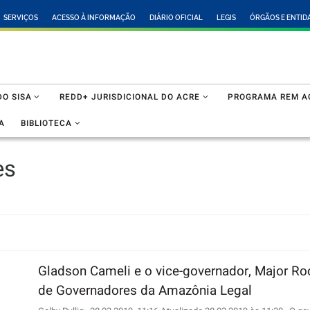
SERVIÇOS
ACESSO À INFORMAÇÃO
DIÁRIO OFICIAL
LEGIS
ÓRGÃOS E ENTID
O SISA
REDD+ JURISDICIONAL DO ACRE
PROGRAMA REM A
A
BIBLIOTECA
es
Gladson Cameli e o vice-governador, Major Ro
de Governadores da Amazônia Legal