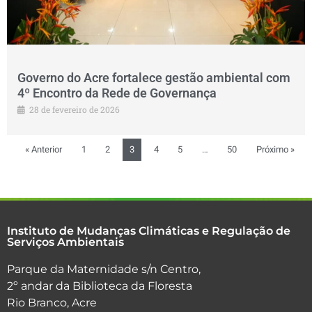
Governo do Acre fortalece gestão ambiental com
4º Encontro da Rede de Governança
28 de fevereiro de 2026
« Anterior
1
2
3
4
5
…
50
Próximo »
Adicione o texto do seu título aqui
Instituto de Mudanças Climáticas e Regulação de
Serviços Ambientais
Parque da Maternidade s/n Centro,
2º andar da Biblioteca da Floresta
Rio Branco, Acre