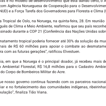
ivas e no modelo de desenvolvimento que está dando certo, o A
o com Agência Norueguesa de Cooperação para o Desenvolvimen
UD) e a Força Tarefa dos Governadores para Floresta e Clima (
ta Tropical de Oslo, na Noruega, na quinta-feira, 28. Em reuniã
ueguês de Clima e Meio Ambiente, reafirmou que seu país recon
ssinado durante a COP 21 (Conferência das Nações Unidas sobr
smatamento tropical poderia fornecer até 30% da solução da mud
ais de R$ 60 milhões para apoiar o combate ao desmatamen
a com as futuras gerações”, ratificou Elvestuen.
a, em que a Noruega é o principal doador, já recebeu mais d
o Ambiental Florestal, R$ 16,8 milhões para o Cadastro Ambi
 do Corpo de Bombeiros Militar do Acre.
que nosso governo continua fazendo com os parceiros nacionai
ar e no fortalecimento das comunidades indígenas, ribeirinha
lação”, finaliza Tião Viana.