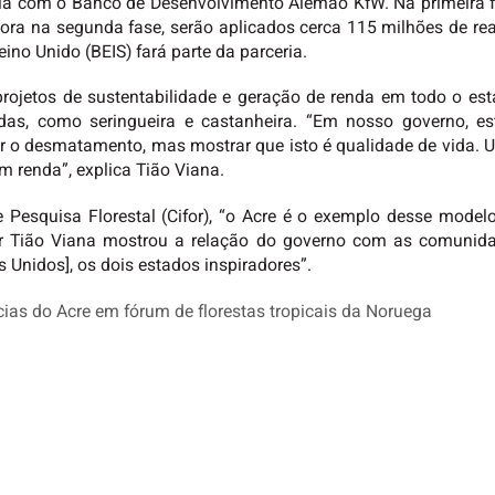
eria com o Banco de Desenvolvimento Alemão KfW. Na primeira f
gora na segunda fase, serão aplicados cerca 115 milhões de re
eino Unido (BEIS) fará parte da parceria.
rojetos de sustentabilidade e geração de renda em todo o esta
das, como seringueira e castanheira. “Em nosso governo, 
r o desmatamento, mas mostrar que isto é qualidade de vida. Um
m renda”, explica Tião Viana.
e Pesquisa Florestal (Cifor), “o Acre é o exemplo desse mode
or Tião Viana mostrou a relação do governo com as comunida
 Unidos], os dois estados inspiradores”.
cias do Acre em fórum de florestas tropicais da Noruega