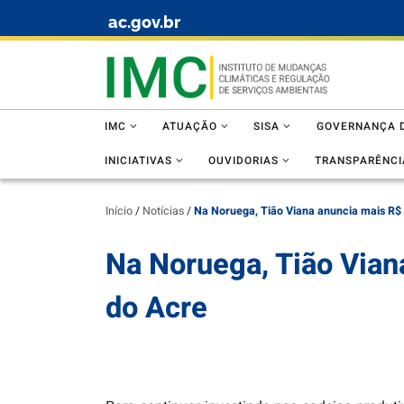
ac.gov.br
Skip to content
IMC
ATUAÇÃO
SISA
GOVERNANÇA D
INICIATIVAS
OUVIDORIAS
TRANSPARÊNCI
Início
/
Notícias
/
Na Noruega, Tião Viana anuncia mais R$ 
Na Noruega, Tião Vian
do Acre