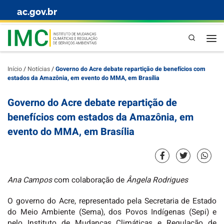
ac.gov.br
Skip to content
Pesquisa
Início
/
Notícias
/
Governo do Acre debate repartição de benefícios com
estados da Amazônia, em evento do MMA, em Brasília
Governo do Acre debate repartição de
benefícios com estados da Amazônia, em
evento do MMA, em Brasília
Ana Campos
com colaboração de
Ângela Rodrigues
O governo do Acre, representado pela Secretaria de Estado
do Meio Ambiente (Sema), dos Povos Indígenas (Sepi) e
pelo Instituto de Mudanças Climáticas e Regulação de