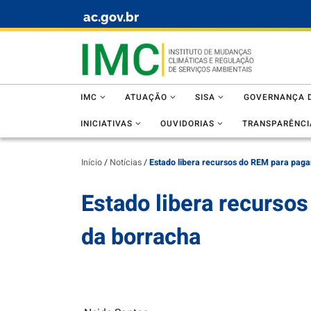
ac.gov.br
Skip to content
IMC
ATUAÇÃO
SISA
GOVERNANÇA D
INICIATIVAS
OUVIDORIAS
TRANSPARÊNCI
Início
/
Notícias
/
Estado libera recursos do REM para pagam
Estado libera recurso
da borracha