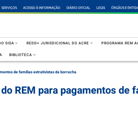
SERVIÇOS
ACESSO À INFORMAÇÃO
DIÁRIO OFICIAL
LEGIS
ÓRGÃOS E ENTID
O SISA
REDD+ JURISDICIONAL DO ACRE
PROGRAMA REM A
A
BIBLIOTECA
entos de famílias extrativistas da borracha
s do REM para pagamentos de fa