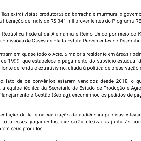
ílias extrativistas produtoras da borracha e murmuru, o govern
 a liberação de mais de R$ 341 mil provenientes do Programa R
ela República Federal da Alemanha e Reino Unido por meio do
 Emissões de Gases de Efeito Estufa Provenientes do Desmatam
entram em quase todo o Acre, a maioria residente em áreas ribeir
o de 1999, que estabelece o pagamento do subsídio estadual d
fonte de renda o extrativismo, aliada à política de preservação 
o fato de os convênios estarem vencidos desde 2018, o qu
 a equipe técnica da Secretaria de Estado de Produção e Agr
e Planejamento e Gestão (Seplag), encaminhou os pedidos de pa
mentação da lei e na realização de audiências públicas e lev
reito a esses pagamentos, que serão efetivados junto às coo
arem seus produtos.