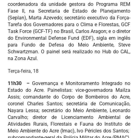
coordenadora da unidade gestora do Programa REM
Fase II, na Secretaria de Estado de Planejamento
(Seplan), Marta Azevedo; secretário executivo da Força-
Tarefa dos Governadores para o Clima e Florestas, GCF
Task Force (GCF-TF) no Brasil, Carlos Aragon; e o diretor
do Environmental Defense Fund (EDF), sigla em inglês
para Fundo de Defesa do Meio Ambiente, Steve
Schwartzman. O painel será realizado no Hub do CAL,
na Zona Azul.
Terça-feira, 18
11h30 –
Governança e Monitoramento Integrado no
Estado do Acre. Painelistas: vice-governadora Mailza
Assis; comandante do Corpo de Bombeiros do Acre,
coronel Charles Santos; secretária de Comunicação,
Nayara Lessa; secretário do Meio Ambiente, Leonardo
Carvalho; diretor de Licenciamento Ambiental de
Atividades Rurais, Florestais e Fauna do Instituto de
Meio Ambiente do Acre (Imac), Ivo Péricles dos Santos;
subcomandante-geral da Polícia Militar do Acre (PMAC),