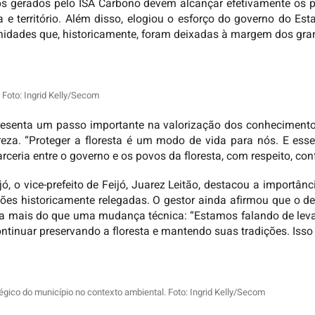
os gerados pelo ISA Carbono devem alcançar efetivamente os po
 e território. Além disso, elogiou o esforço do governo do Es
nidades que, historicamente, foram deixadas à margem dos gra
 Foto: Ingrid Kelly/Secom
senta um passo importante na valorização dos conhecimentos t
a. “Proteger a floresta é um modo de vida para nós. E esse
rceria entre o governo e os povos da floresta, com respeito, con
ó, o vice-prefeito de Feijó, Juarez Leitão, destacou a importâ
ações historicamente relegadas. O gestor ainda afirmou que o d
a mais do que uma mudança técnica: “Estamos falando de leva
tinuar preservando a floresta e mantendo suas tradições. Isso
atégico do município no contexto ambiental. Foto: Ingrid Kelly/Secom