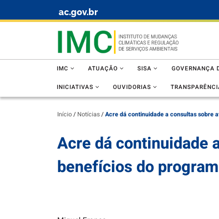
ac.gov.br
Skip to content
IMC
ATUAÇÃO
SISA
GOVERNANÇA D
INICIATIVAS
OUVIDORIAS
TRANSPARÊNCI
Início
/
Notícias
/
Acre dá continuidade a consultas sobre 
Acre dá continuidade a
benefícios do program