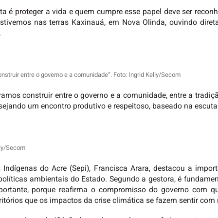
sta é proteger a vida e quem cumpre esse papel deve ser reconhe
 estivemos nas terras Kaxinauá, em Nova Olinda, ouvindo dire
.
nstruir entre o governo e a comunidade”. Foto: Ingrid Kelly/Secom
amos construir entre o governo e a comunidade, entre a tradição
esejando um encontro produtivo e respeitoso, baseado na escuta
elly/Secom
os Indígenas do Acre (Sepi), Francisca Arara, destacou a impo
líticas ambientais do Estado. Segundo a gestora, é fundament
ortante, porque reafirma o compromisso do governo com que
ritórios que os impactos da crise climática se fazem sentir com 